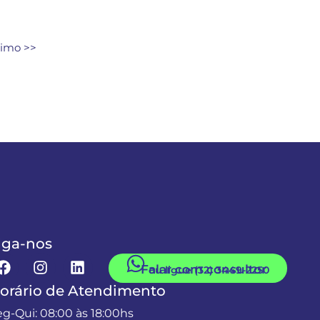
imo >>
iga-nos
Falar com consultor
ou ligue (32) 3449-2250
orário de Atendimento
eg-Qui: 08:00 às 18:00hs