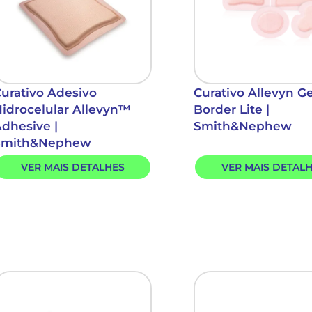
urativo Adesivo
Curativo Allevyn G
idrocelular Allevyn™
Border Lite |
dhesive |
Smith&Nephew
Smith&Nephew
VER MAIS DETALHES
VER MAIS DETAL