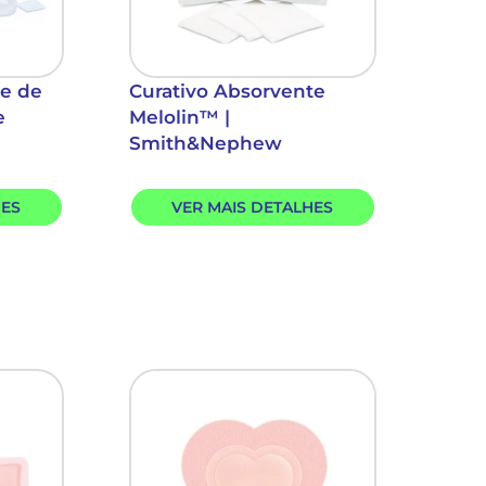
te de
Curativo Absorvente
e
Melolin™ |
Smith&Nephew
HES
VER MAIS DETALHES