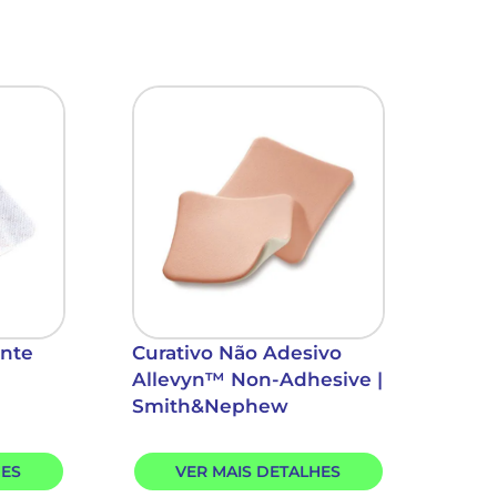
ente
Curativo Não Adesivo
Allevyn™ Non-Adhesive |
Smith&Nephew
HES
VER MAIS DETALHES