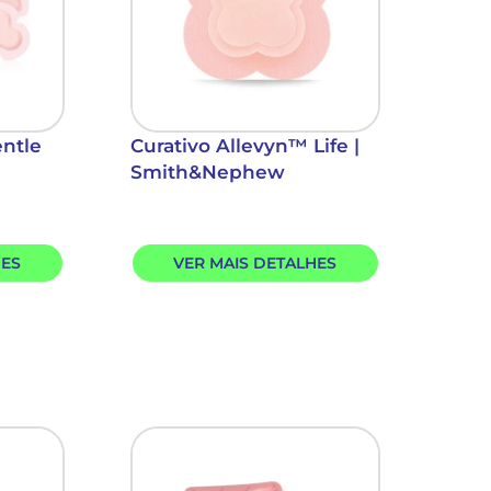
entle
Curativo Allevyn™ Life |
Smith&Nephew
HES
VER MAIS DETALHES