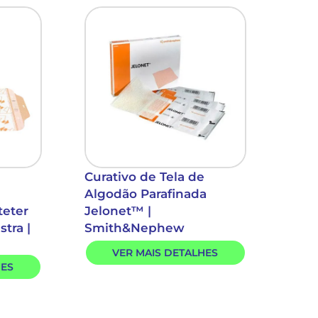
Curativo de Tela de
Algodão Parafinada
teter
Jelonet™ |
tra |
Smith&Nephew
VER MAIS DETALHES
HES