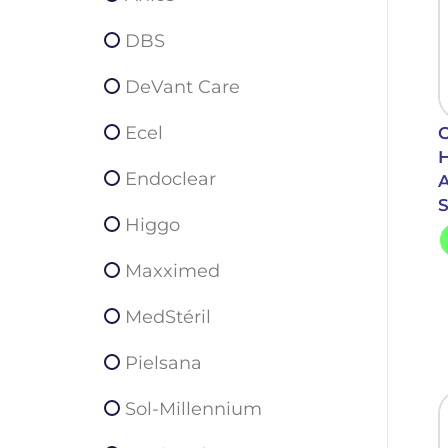
DBS
DeVant Care
Ecel
C
H
Endoclear
A
Higgo
Maxximed
MedStéril
Pielsana
Sol-Millennium