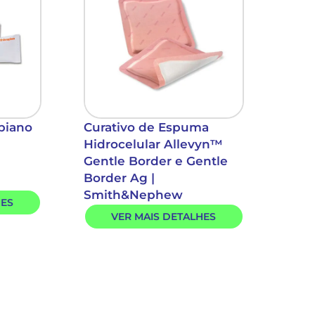
biano
Curativo de Espuma
Hidrocelular Allevyn™
Gentle Border e Gentle
Border Ag |
Smith&Nephew
HES
VER MAIS DETALHES