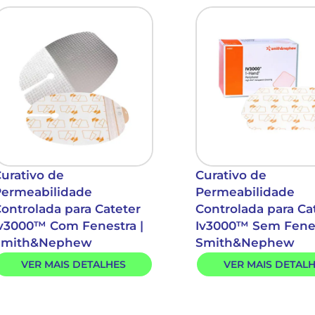
urativo de
Curativo de
Permeabilidade
Permeabilidade
ontrolada para Cateter
Controlada para Ca
v3000™ Com Fenestra |
Iv3000™ Sem Fenes
Smith&Nephew
Smith&Nephew
VER MAIS DETALHES
VER MAIS DETAL