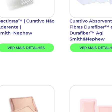
actigras™ | Curativo Não
Curativo Absorven
derente |
Fibras Durafiber™ 
Smith+Nephew
Durafiber™ Ag|
Smith&Nephew
VER MAIS DETALHES
VER MAIS DETAL