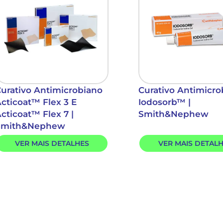
urativo Antimicrobiano
Curativo Antimicro
cticoat™ Flex 3 E
Iodosorb™ |
cticoat™ Flex 7 |
Smith&Nephew
Smith&Nephew
VER MAIS DETALHES
VER MAIS DETAL