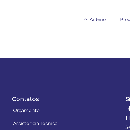
<< Anterior
Próx
Contatos
S
Orçamento
H
Assistência Técnica
S