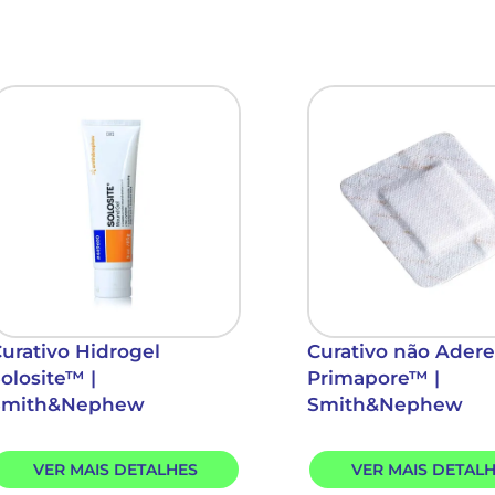
urativo Hidrogel
Curativo não Ader
olosite™ |
Primapore™ |
Smith&Nephew
Smith&Nephew
VER MAIS DETALHES
VER MAIS DETAL