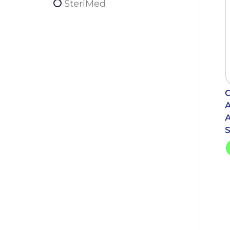
SteriMed
C
A
A