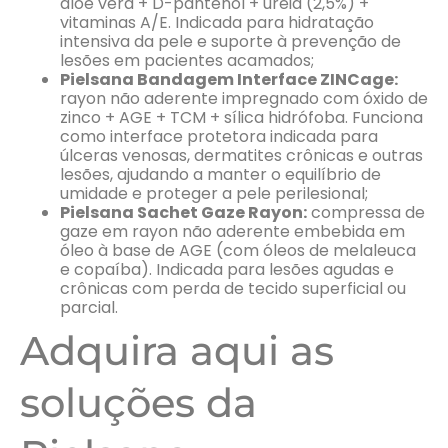
aloe vera + D-pantenol + ureia (2,5%) +
vitaminas A/E. Indicada para hidratação
intensiva da pele e suporte à prevenção de
lesões em pacientes acamados;
Pielsana Bandagem Interface ZINCage:
rayon não aderente impregnado com óxido de
zinco + AGE + TCM + sílica hidrófoba. Funciona
como interface protetora indicada para
úlceras venosas, dermatites crônicas e outras
lesões, ajudando a manter o equilíbrio de
umidade e proteger a pele perilesional;
Pielsana Sachet Gaze Rayon:
compressa de
gaze em rayon não aderente embebida em
óleo à base de AGE (com óleos de melaleuca
e copaíba). Indicada para lesões agudas e
crônicas com perda de tecido superficial ou
parcial.
Adquira aqui as
soluções da