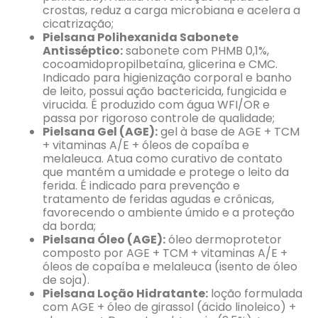
crostas, reduz a carga microbiana e acelera a
cicatrização;
Pielsana Polihexanida Sabonete
Antisséptico:
sabonete com PHMB 0,1%,
cocoamidopropilbetaína, glicerina e CMC.
Indicado para higienização corporal e banho
de leito, possui ação bactericida, fungicida e
virucida. É produzido com água WFI/OR e
passa por rigoroso controle de qualidade;
Pielsana Gel (AGE):
gel à base de AGE + TCM
+ vitaminas A/E + óleos de copaíba e
melaleuca. Atua como curativo de contato
que mantém a umidade e protege o leito da
ferida. É indicado para prevenção e
tratamento de feridas agudas e crônicas,
favorecendo o ambiente úmido e a proteção
da borda;
Pielsana Óleo (AGE):
óleo dermoprotetor
composto por AGE + TCM + vitaminas A/E +
óleos de copaíba e melaleuca (isento de óleo
de soja).
Pielsana Loção Hidratante:
loção formulada
com AGE + óleo de girassol (ácido linoleico) +