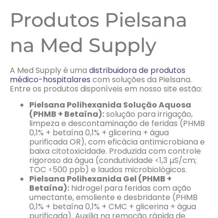
Produtos Pielsana
na Med Supply
A Med Supply é uma
distribuidora de produtos
médico-hospitalares
com soluções da Pielsana.
Entre os produtos disponíveis em nosso site estão:
Pielsana Polihexanida Solução Aquosa
(PHMB + Betaína):
solução para irrigação,
limpeza e descontaminação de feridas (PHMB
0,1% + betaína 0,1% + glicerina + água
purificada OR), com eficácia antimicrobiana e
baixa citotoxicidade. Produzida com controle
rigoroso da água (condutividade <1,3 µS/cm;
TOC <500 ppb) e laudos microbiológicos.
Pielsana Polihexanida Gel (PHMB +
Betaína):
hidrogel para feridas com ação
umectante, emoliente e desbridante (PHMB
0,1% + betaína 0,1% + CMC + glicerina + água
purificada). Auxilia na remoção rápida de