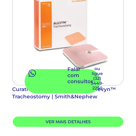
ou
Falar
ligue
com
(32)
consultor
3449-
2250
Curativo para Traqueostomia Allevyn™
Tracheostomy | Smith&Nephew
VER MAIS DETALHES