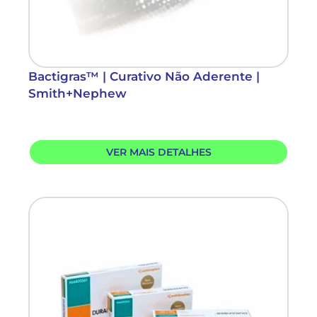
Bactigras™ | Curativo Não Aderente |
Smith+Nephew
VER MAIS DETALHES