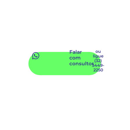
ou
Falar
ligue
com
(32)
consultor
3449-
2250