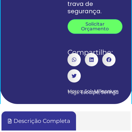
trava de
segurança.
Solicitar
Orçamento
Compartilhe:
Marca:
Sol-Millennium
Tags:
Escalpe
,
Seringa
Descrição Completa