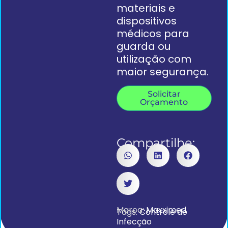
materiais e
dispositivos
médicos para
guarda ou
utilização com
maior segurança.
Solicitar
Orçamento
Compartilhe:
Marca:
Maxximed
Tags:
Controle de
Infecção