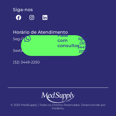
Siga-nos
Horário de Atendimento
ou
Falar
Seg-Qui: 08:00 às 18:00hs
ligue
com
(32)
consultor
3449-
Sexta-feira: 08:00 às 17:00hs
2250
(32) 3449-2250
© 2025 MedSupply | Todos os Direitos Reservados. Desenvolvido por
Inside4u.