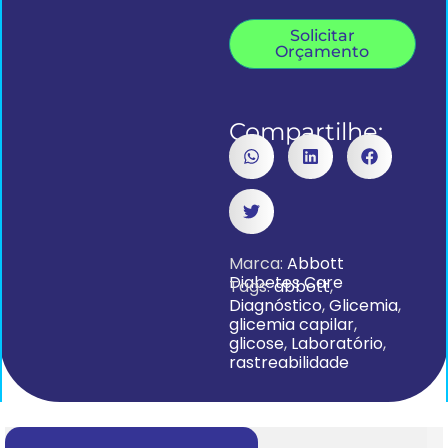
Solicitar
Orçamento
Compartilhe:
Marca:
Abbott
Diabetes Care
Tags:
abbott
,
Diagnóstico
,
Glicemia
,
glicemia capilar
,
glicose
,
Laboratório
,
rastreabilidade